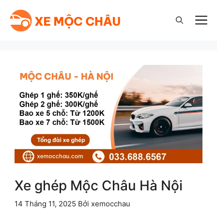
Chuyển
đến
M
nội
dung
Xe ghép Mộc Châu Hà Nội
14 Tháng 11, 2025
Bởi
xemocchau