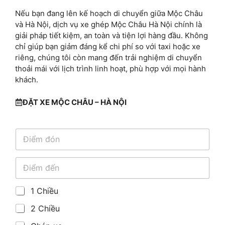
Nếu bạn đang lên kế hoạch di chuyển giữa Mộc Châu
và Hà Nội, dịch vụ xe ghép Mộc Châu Hà Nội chính là
giải pháp tiết kiệm, an toàn và tiện lợi hàng đầu. Không
chỉ giúp bạn giảm đáng kể chi phí so với taxi hoặc xe
riêng, chúng tôi còn mang đến trải nghiệm di chuyển
thoải mái với lịch trình linh hoạt, phù hợp với mọi hành
khách.
ĐẶT XE MỘC CHÂU – HÀ NỘI
Đ
i
ể
m
Đ
đ
i
ó
ể
n
m
H
1 Chiều
đ
ộ
2 Chiều
ế
p
n
k